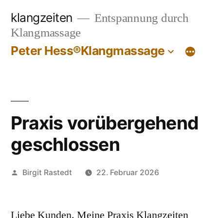
Zum
klangzeiten
Entspannung durch
Inhalt
Klangmassage
springen
Peter Hess®Klangmassage
Praxis vorübergehend
geschlossen
Veröffentlicht
Birgit Rastedt
22. Februar 2026
von
Liebe Kunden. Meine Praxis Klangzeiten