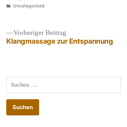
von
Veröffentlicht
Uncategorized
in
Vorheriger
Vorheriger Beitrag
Beitrag:
Klangmassage zur Entspannung
Beitragsnavigation
Suchen
nach: