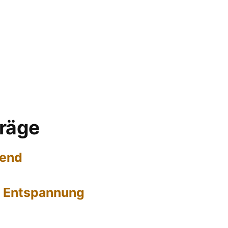
träge
hend
 Entspannung